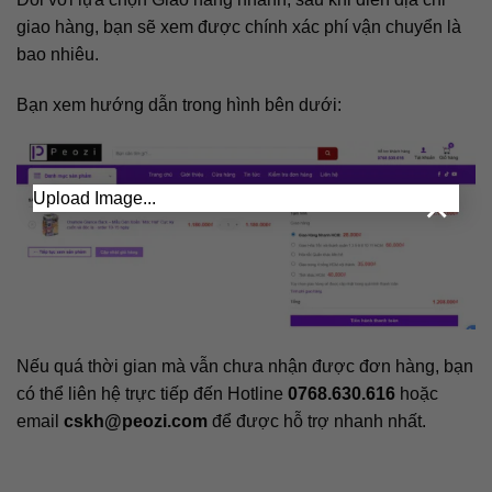
giao hàng, bạn sẽ xem được chính xác phí vận chuyển là
bao nhiêu.
Bạn xem hướng dẫn trong hình bên dưới:
×
Upload Image...
Nếu quá thời gian mà vẫn chưa nhận được đơn hàng, bạn
có thể liên hệ trực tiếp đến Hotline
0768.630.616
hoặc
email
cskh@peozi.com
để được hỗ trợ nhanh nhất.