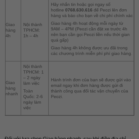
Hãy nhắn tin hoặc gọi ngay số
hotline
0768.630.616
để Peozi lên đơn
hàng và báo cho bạn về chi phí chính xác
Giao hàng 4h hoạt động mỗi ngày từ
Giao
Nội thành
9AM – 4PM (Peozi cần đặt xe trước 4h
hàng
TPHCM:
nên bạn cần gọi Peozi liền nếu thời gian
4h
1h – 4h
quá gấp)
Giao hàng 4h không được ưu đãi trong
các chương trình miễn phí phí giao hàng.
Nội thành
TPHCM: 1
– 2 ngày
Hành trình đơn của bạn sẽ được gửi vào
Giao
làm việc
email ngay khi đơn hàng được gửi đi
hàng
thành công qua đối tác vận chuyển của
Toàn
nhanh
Peozi.
Quốc: 2-6
ngày làm
việc
Đối với lựa chọn Giao hàng nhanh, sau khi điền địa chỉ