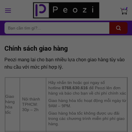
Skip
to
content
Tìm
kiếm:
Chính sách giao hàng
Peozi mang lại cho bạn nhiều lựa chọn giao hàng tùy vào
nhu cầu với mức phí hợp lý.
Hãy nhắn tin hoặc gọi ngay số
hotline
0768.630.616
để Peozi lên đơn
hàng và báo cho bạn về chi phí chính xác
Giao
Nội thành
Giao hàng hỏa tốc hoạt động mỗi ngày từ
hàng
TPHCM:
9AM – 9PM.
hỏa
30p – 2h
tốc
Giao hàng hỏa tốc không được ưu đãi
trong các chương trình miễn phí phí giao
hàng.