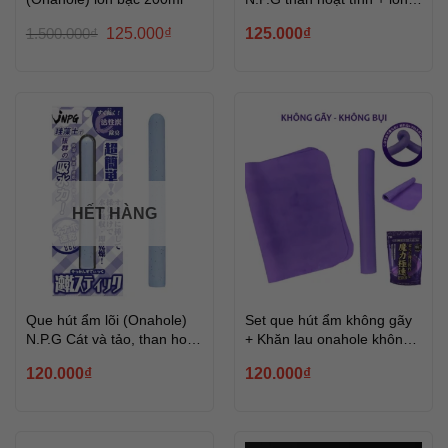
Bạc
Giá
Giá
1.500.000
₫
125.000
₫
125.000
₫
gốc
hiện
là:
tại
1.500.000₫.
là:
125.000₫.
HẾT HÀNG
Que hút ẩm lõi (Onahole)
Set que hút ẩm không gãy
N.P.G Cát và tảo, than hoạt
+ Khăn lau onahole không
tính
bụi
120.000
₫
120.000
₫