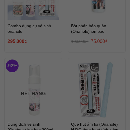
Combo dụng cụ vệ sinh
Bột phấn bảo quản
onahole
(Onahole) ion bạc
Giá
Giá
295.000
₫
100.000
₫
75.000
₫
gốc
hiện
là:
tại
100.000₫.
là:
75.000₫.
-92%
HẾT HÀNG
Dung dịch vệ sinh
Que hút ẩm lõi (Onahole)
(Onahole) ion bạc 200ml
N.P.G than hoạt tính + ion