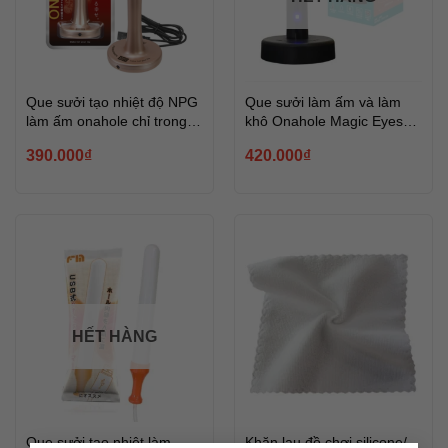
Que sưởi tạo nhiệt độ NPG
Que sưởi làm ấm và làm
làm ấm onahole chỉ trong
khô Onahole Magic Eyes
5-10 phút – cảm giác như
Onahot
390.000
₫
420.000
₫
thật
HẾT HÀNG
Que sưởi tạo nhiệt làm
Khăn lau đồ chơi silicone/