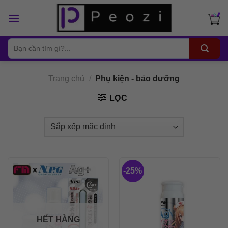
Skip
to
content
Tìm
kiếm:
Trang chủ
/
Phụ kiện - bảo dưỡng
LỌC
-25%
HẾT HÀNG