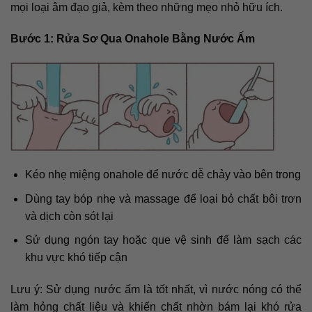
mọi loại âm đạo giả, kèm theo những mẹo nhỏ hữu ích.
Bước 1: Rửa Sơ Qua Onahole Bằng Nước Ấm
Kéo nhẹ miệng onahole để nước dễ chảy vào bên trong
Dùng tay bóp nhẹ và massage để loại bỏ chất bôi trơn
và dịch còn sót lại
Sử dụng ngón tay hoặc que vệ sinh để làm sạch các
khu vực khó tiếp cận
Lưu ý: Sử dụng nước ấm là tốt nhất, vì nước nóng có thể
làm hỏng chất liệu và khiến chất nhờn bám lại khó rửa