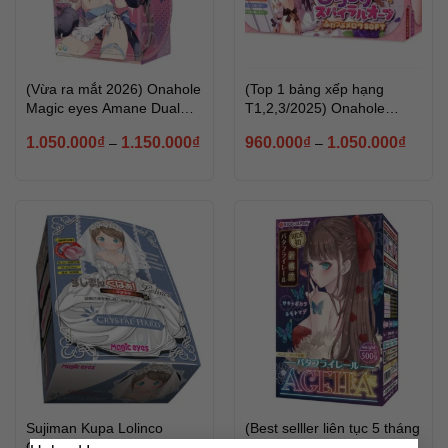
(Vừa ra mắt 2026) Onahole
(Top 1 bảng xếp hạng
Magic eyes Amane Dual
T1,2,3/2025) Onahole
Zone – Soft & Hard
Magic eyes Bit Chilling
Khoảng
Khoản
1.050.000
₫
1.150.000
₫
960.000
₫
1.050.000
₫
–
–
Reversed
Spiral Orb Fuwatsubu
giá:
giá:
Mellow SOFT
từ
từ
1.050.000₫
960.0
đến
đến
1.150.000₫
1.050.
Sujiman Kupa Lolinco
(Best selller liên tục 5 tháng
Crystal Hard – Magic eyes
tại Nhật) RIDE JAPAN –