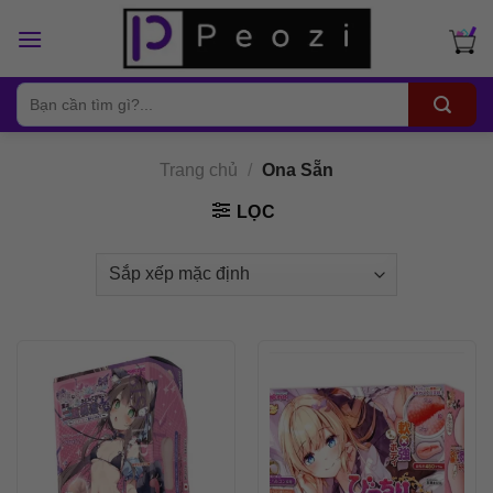
Skip
to
content
Tìm
kiếm:
Trang chủ
/
Ona Sẵn
LỌC