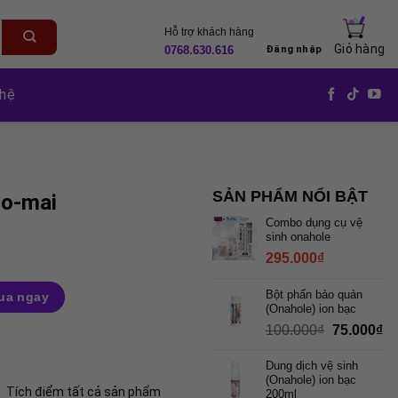
Hỗ trợ khách hàng
Giỏ hàng
Đăng nhập
0768.630.616
 hệ
SẢN PHẨM NỔI BẬT
Oo-mai
Combo dụng cụ vệ
sinh onahole
295.000
₫
Bột phấn bảo quản
ua ngay
(Onahole) ion bạc
Giá
Gi
100.000
₫
75.000
₫
gốc
hiệ
là:
tại
Dung dịch vệ sinh
100.000₫.
là:
(Onahole) ion bạc
75
Tích điểm tất cả sản phẩm
200ml