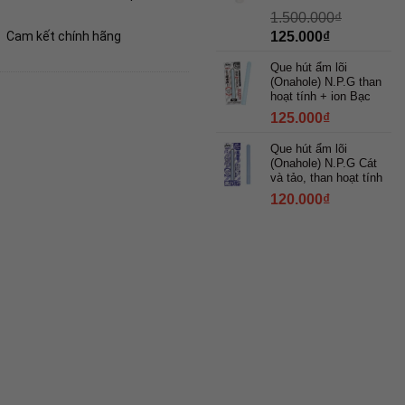
1.500.000
₫
Giá
Giá
125.000
₫
Cam kết chính hãng
gốc
hiện
là:
tại
Que hút ẩm lõi
1.500.000₫.
là:
(Onahole) N.P.G than
125.000₫.
hoạt tính + ion Bạc
125.000
₫
Que hút ẩm lõi
(Onahole) N.P.G Cát
và tảo, than hoạt tính
120.000
₫