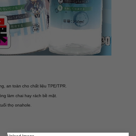
ng, an toàn cho chất liệu TPE/TPR.
ông làm chai hay rách bề mặt.
uổi thọ onahole.
Upload Image...