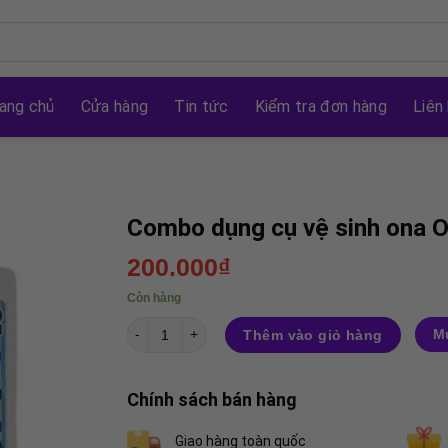
ang chủ
Cửa hàng
Tin tức
Kiểm tra đơn hàng
Liên
Combo dụng cụ vệ sinh ona 
200.000
₫
Còn hàng
Combo dụng cụ vệ sinh ona Oo-mai số lượng
M
Thêm vào giỏ hàng
Chính sách bán hàng
Giao hàng toàn quốc