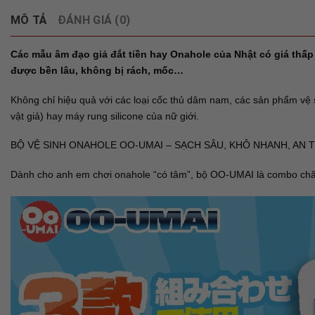
MÔ TẢ
ĐÁNH GIÁ (0)
Các mẫu âm đạo giả đắt tiền hay Onahole của Nhật có giá thấp 
được bền lâu, không bị rách, mốc…
Không chỉ hiệu quả với các loại cốc thủ dâm nam, các sản phẩm vệ s
vật giả) hay máy rung silicone của nữ giới.
BỘ VỆ SINH ONAHOLE OO-UMAI – SẠCH SÂU, KHÔ NHANH, AN 
Dành cho anh em chơi onahole “có tâm”, bộ OO-UMAI là combo chăm 