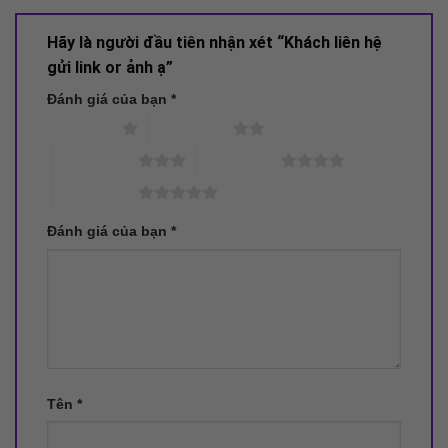
Hãy là người đầu tiên nhận xét “Khách liên hệ
gửi link or ảnh ạ”
Đánh giá của bạn
*
1 trên 5 sao
2 trên 5 sao
3 trên 5 sao
4 trên 5 sao
5 trên 5 sao
Đánh giá của bạn
*
Tên
*