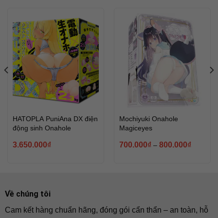
HATOPLA PuniAna DX điện
Mochiyuki Onahole
động sinh Onahole
Magiceyes
ng
Khoảng
3.650.000
₫
700.000
₫
800.000
₫
–
giá:
từ
000₫
700.000
đến
0.000₫
800.000
Về chúng tôi
Cam kết hàng chuẩn hãng, đóng gói cẩn thẩn – an toàn, hỗ