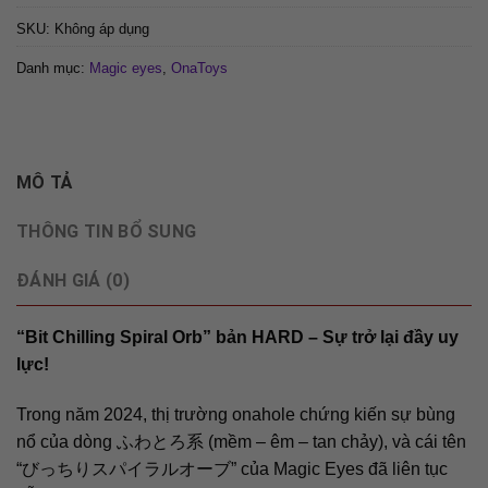
SKU:
Không áp dụng
Danh mục:
Magic eyes
,
OnaToys
MÔ TẢ
THÔNG TIN BỔ SUNG
ĐÁNH GIÁ (0)
“Bit Chilling Spiral Orb” bản HARD – Sự trở lại đầy uy
lực!
Trong năm 2024, thị trường onahole chứng kiến sự bùng
nổ của dòng ふわとろ系 (mềm – êm – tan chảy), và cái tên
“びっちりスパイラルオーブ” của Magic Eyes đã liên tục