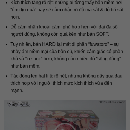
Kích thích tăng rõ rệt: những ai từng thấy bản mềm hơi
“êm dịu quá” nay sẽ cảm nhận rõ độ ma sát & độ bó sát
hơn.
Dễ cảm nhận khoái cảm: phù hợp hơn với đại đa số
người dùng, không còn quá kén như bản SOFT.
Tuy nhiên, bản HARD lại mất đi phần “fuwatoro” – sự
nhầy ẩm mềm mại của bản cũ, khiến cảm giác có phần
khô và “cơ học” hơn, không còn nhiều độ “sống động”
như bản mềm.
Tác động lên hạt li ti: rõ nét, nhưng không gây quá đau,
thích hợp với người thích mức kích thích vừa đến
mạnh.
Trình
chơi
Video