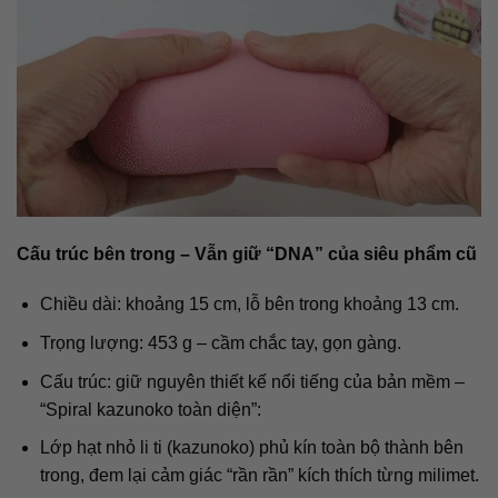
Cấu trúc bên trong – Vẫn giữ “DNA” của siêu phẩm cũ
Chiều dài: khoảng 15 cm, lỗ bên trong khoảng 13 cm.
Trọng lượng: 453 g – cầm chắc tay, gọn gàng.
Cấu trúc: giữ nguyên thiết kế nổi tiếng của bản mềm –
“Spiral kazunoko toàn diện”:
Lớp hạt nhỏ li ti (kazunoko) phủ kín toàn bộ thành bên
trong, đem lại cảm giác “rần rần” kích thích từng milimet.