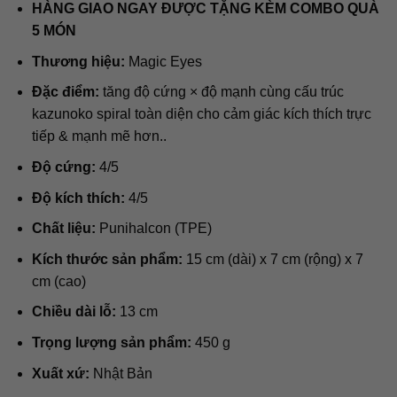
970.000₫
HÀNG GIAO NGAY ĐƯỢC TẶNG KÈM COMBO QUÀ
đến
5 MÓN
1.070.000₫
Thương hiệu:
Magic Eyes
Đặc điểm:
tăng độ cứng × độ mạnh cùng cấu trúc
kazunoko spiral toàn diện cho cảm giác kích thích trực
tiếp & mạnh mẽ hơn..
Độ cứng:
4/5
Độ kích thích:
4/5
Chất liệu:
Punihalcon (TPE)
Kích thước sản phẩm:
15 cm (dài) x 7 cm (rộng) x 7
cm (cao)
Chiều dài lỗ:
13 cm
Trọng lượng sản phẩm:
450 g
Xuất xứ:
Nhật Bản