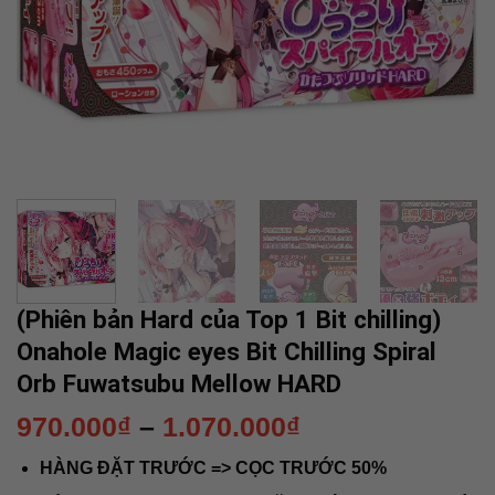
(Phiên bản Hard của Top 1 Bit chilling)
Onahole Magic eyes Bit Chilling Spiral
Orb Fuwatsubu Mellow HARD
Khoảng
970.000
₫
–
1.070.000
₫
giá:
HÀNG ĐẶT TRƯỚC => CỌC TRƯỚC 50%
từ