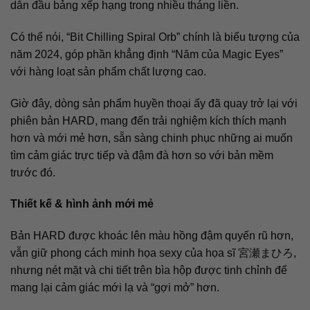
dẫn đầu bảng xếp hạng trong nhiều tháng liền.
Có thể nói, “Bit Chilling Spiral Orb” chính là biểu tượng của
năm 2024, góp phần khẳng định “Năm của Magic Eyes”
với hàng loạt sản phẩm chất lượng cao.
Giờ đây, dòng sản phẩm huyền thoại ấy đã quay trở lại với
phiên bản HARD, mang đến trải nghiệm kích thích mạnh
hơn và mới mẻ hơn, sẵn sàng chinh phục những ai muốn
tìm cảm giác trực tiếp và đậm đà hơn so với bản mềm
trước đó.
Thiết kế & hình ảnh mới mẻ
Bản HARD được khoác lên màu hồng đậm quyến rũ hơn,
vẫn giữ phong cách minh họa sexy của họa sĩ 宮瀬まひろ,
nhưng nét mặt và chi tiết trên bìa hộp được tinh chỉnh để
mang lại cảm giác mới lạ và “gợi mở” hơn.