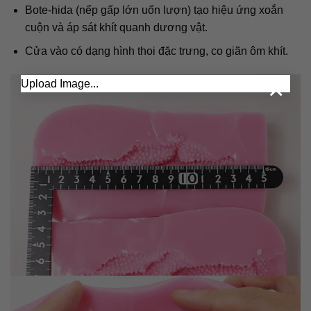
Bote-hida (nếp gấp lớn uốn lượn) tạo hiệu ứng xoắn
cuộn và áp sát khít quanh dương vật.
Cửa vào có dạng hình thoi đặc trưng, co giãn ôm khít.
×
Upload Image...