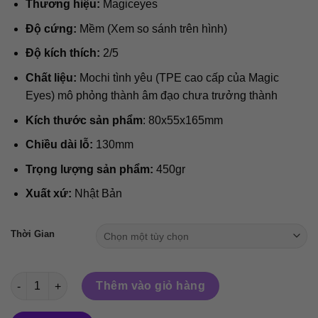
đến
Thương hiệu:
Magiceyes
870.000₫
Độ cứng:
Mềm (Xem so sánh trên hình)
Độ kích thích:
2/5
Chất liệu:
Mochi tình yêu (TPE cao cấp của Magic
Eyes) mô phỏng thành âm đạo chưa trưởng thành
Kích thước sản phẩm
: 80x55x165mm
Chiều dài lỗ:
130mm
Trọng lượng sản phẩm:
450gr
Xuất xứ:
Nhật Bản
Thời Gian
Sujiman Kupa Lolinco Mochiri Soft - Magic eyes onahole số lư
Thêm vào giỏ hàng