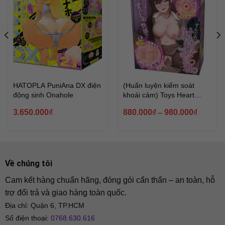
HATOPLA PuniAna DX điện
(Huấn luyện kiểm soát
động sinh Onahole
khoái cảm) Toys Heart
Sundome Onahole Toys
Khoảng
3.650.000
₫
880.000
₫
980.000
₫
–
Heart
giá:
từ
880.000
đến
980.000
Về chúng tôi
Cam kết hàng chuẩn hãng, đóng gói cẩn thẩn – an toàn, hỗ
trợ đổi trả và giao hàng toàn quốc.
Địa chỉ: Quận 6, TP.HCM
Số điện thoại:
0768.630.616