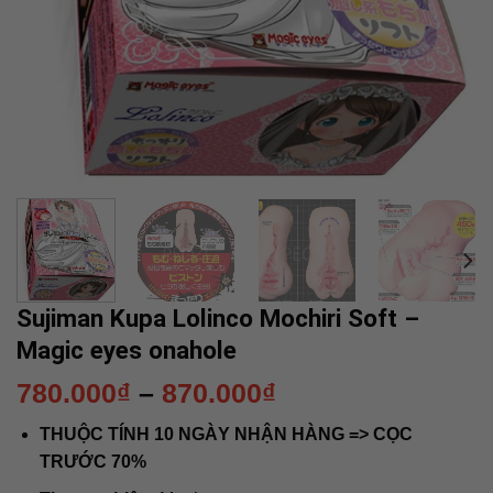
Sujiman Kupa Lolinco Mochiri Soft –
Magic eyes onahole
Khoảng
780.000
₫
–
870.000
₫
giá:
THUỘC TÍNH 10 NGÀY NHẬN HÀNG => CỌC
từ
TRƯỚC 70%
780.000₫