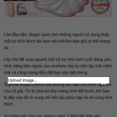
Lần đầu tiên, Magic eyes cho những người sử dụng thấy
một sự kích thích táo bạo mà một âm đạo giả có thể mang
lại.
Lấy chủ đề xoay quanh một cô vợ nhỏ mới cưới đáng yêu,
hình dáng bên ngoài của onahole này là một cặp môi mềm
mại và căng mọng dẫn dắt bạn vào bên trong.
×
Upload Image...
Sujiman Kupa Lolinco mô phỏng âm đạo còn trinh nguyên
của cô gái. Từ từ phá bỏ lớp màng trinh tiết trước khi bạn
bị đẩy vào lối tử cung với kết cấu phức tạp và vô cùng kích
thích.
Sự bùng nổ cảm xúc giống y như 1 đêm tân hôn vậy.